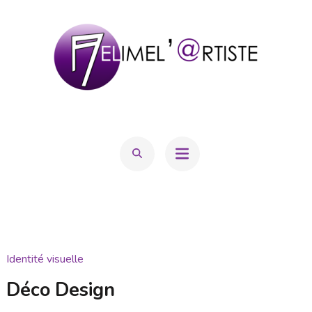
Aller
au
contenu
(Pressez
Entrée)
MELIMEL'@RTISTE
Mélanie Hatton
Identité visuelle
Déco Design