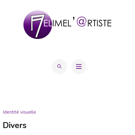
Aller
au
contenu
(Pressez
Entrée)
MELIMEL'@RTISTE
Mélanie Hatton
Identité visuelle
Divers