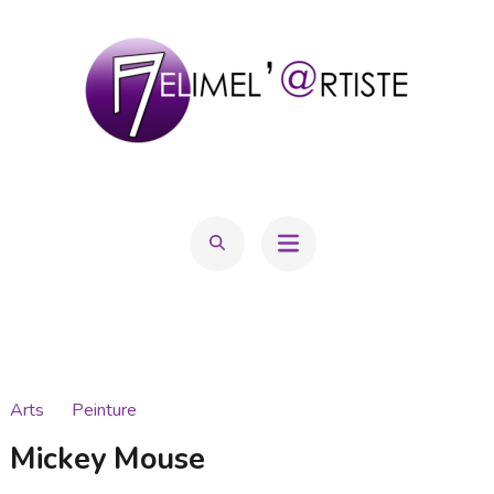
Aller
au
contenu
(Pressez
Entrée)
MELIMEL'@RTISTE
Mélanie Hatton
Arts
Peinture
Mickey Mouse