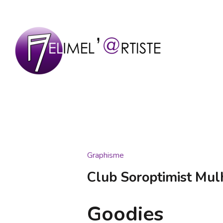
Aller
au
contenu
(Pressez
Entrée)
MELIMEL'@RTISTE
Mélanie Hatton
Graphisme
Club Soroptimist Mu
Goodies