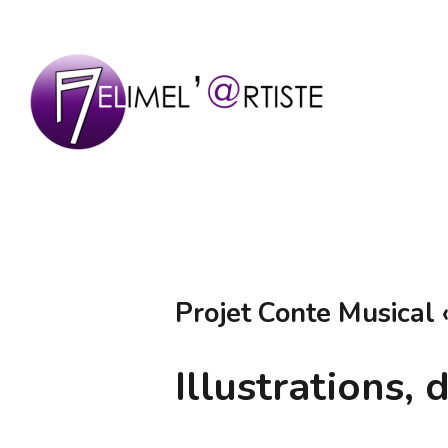
Aller
au
contenu
(Pressez
Entrée)
MELIMEL'@RTISTE
Mélanie Hatton
Projet Conte Musical «
Illustrations, 