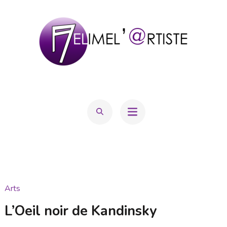
Aller
au
contenu
(Pressez
Entrée)
MELIMEL'@RTISTE
Mélanie Hatton
Arts
L’Oeil noir de Kandinsky